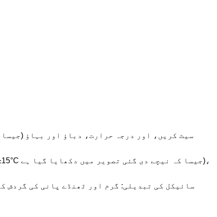
سائیکل کی تبدیلی: گرم اور ٹھنڈے پانی کی گردش کو متعدد بار دہرائیں (1500 بار جیسا کہ نیچے دی گئی تصویر می