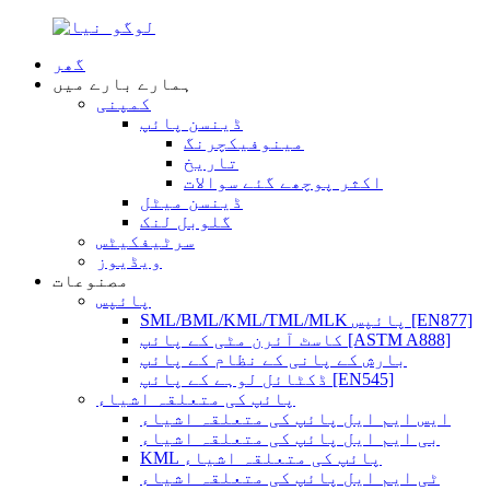
گھر
ہمارے بارے میں
کمپنی
ڈینسن پائپ
مینوفیکچرنگ
تاریخ
اکثر پوچھے گئے سوالات
ڈینسن میٹل
گلوبل لنک
سرٹیفکیٹس
ویڈیوز
مصنوعات
پائپس
SML/BML/KML/TML/MLK پائپس [EN877]
کاسٹ آئرن مٹی کے پائپ [ASTM A888]
بارش کے پانی کے نظام کے پائپ
ڈکٹائل لوہے کے پائپ [EN545]
پائپ کی متعلقہ اشیاء
ایس ایم ایل پائپ کی متعلقہ اشیاء
بی ایم ایل پائپ کی متعلقہ اشیاء
KML پائپ کی متعلقہ اشیاء
ٹی ایم ایل پائپ کی متعلقہ اشیاء