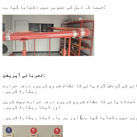
جیسا کہ ذیل کی تصویر میں دکھایا گیا ہے:
تجرباتی آپریشن:
ش: گرم پانی کا نظام شروع کریں، درجہ حرارت (93±2°C جیسا کہ نیچے دی گئی تصویر میں دکھایا گیا ہے) سیٹ کریں، اور درجہ حرارت، دباؤ اور بہاؤ
ریکارڈ کریں۔
یں، درجہ حرارت سیٹ کریں (15±5°C جیسا کہ نیچے دی گئی تصویر میں دکھایا گیا ہے)،
اور ڈیٹا ریکارڈ کریں۔