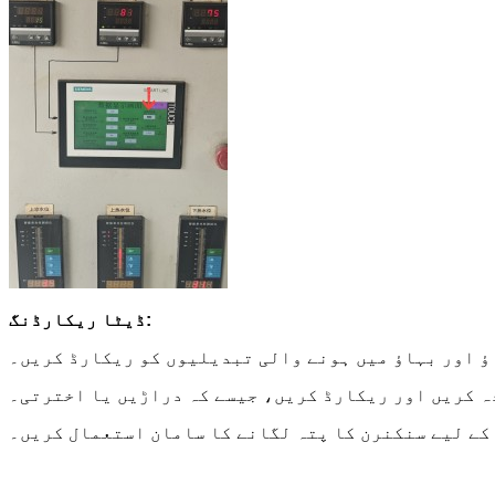
ڈیٹا ریکارڈنگ:
ؤ اور بہاؤ میں ہونے والی تبدیلیوں کو ریکارڈ کریں۔
ہ کریں اور ریکارڈ کریں، جیسے کہ دراڑیں یا اخترتی۔
کے لیے سنکنرن کا پتہ لگانے کا سامان استعمال کریں۔