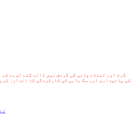
گرم اور ٹھنڈے پانی کی گردش میں ڈالے گئے لوہے کے 
کی پائیداری اور سگ ماہی کی کارکردگی کا اندازہ کری
INSEN