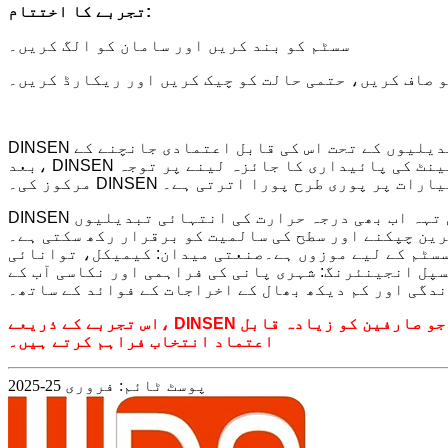
تجربے کا اختتام:
سسٹم کو بند کریں اور سامان کو الگ کریں۔
 صاف کریں، حتمی حالت کو چیک کریں اور ریکارڈ کریں۔
DINSEN کاسٹ آئرن پائپ اپنی بہترین استحکام اور سنکنرن مزاحمت کے لیے مشہور ہیں۔ انتہائی درجہ حرارت کی تبدیلیوں کے تحت اس کی قابل اعتمادی جانچنے کے
بعد، DINSEN کاسٹ آئرن پائپ نے 1,500 گرم اور ٹھنڈے پانی کے سائیکل کے تجربات کامیابی سے مکمل کیے، اور اس کی سطح کے پینٹ کی پائیداری کا جائزہ لینے پر توجہ
وامی معیارات پر پوری طرح پورا اترتی ہے۔
DINSEN کاسٹ آئرن کے پائپوں نے تجربے میں بہترین پائیداری اور سنکنرن مزاحمت کا مظاہرہ کیا، اور اس کی پینٹ کی تہہ اب بھی درجہ حرارت کی انتہائی تبدیلیوں
سٹم کے لیے موزوں ہے۔
صنعتی میدان: کیمیکل، توانائی
پل انجینئرنگ: شہری پانی کی فراہمی اور نکاسی آب کے
دگی اور کم دیکھ بھال کے اخراجات کے فوائد کے ساتھ۔
اس تجربے کے ذریعے، DINSEN کاسٹ آئرن پائپوں کو مزید مضبوط کیا گیا ہے اور اعلیٰ معیار میں اپنی صف اول کی پوزیشن کی تصدیق کی ہے، جو صارفین کو زیادہ قابل
اعتماد انتخاب فراہم کرتے ہیں۔
پوسٹ ٹائم: فروری 25-2025