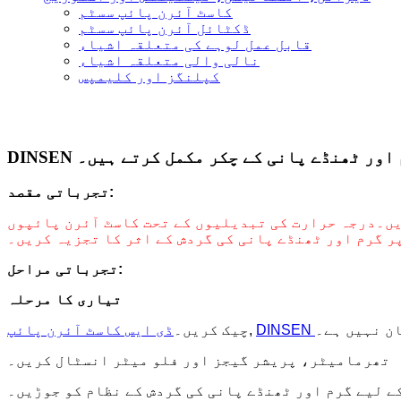
کاسٹ آئرن پائپ سسٹم
ڈکٹائل آئرن پائپ سسٹم
قابل عمل لوہے کی متعلقہ اشیاء
نالی والی متعلقہ اشیاء
کپلنگز اور کلیمپس
تجرباتی مقصد:
یں۔
درجہ حرارت کی تبدیلیوں کے تحت کاسٹ آئرن پائپوں
 گرم اور ٹھنڈے پانی کی گردش کے اثر کا تجزیہ کریں۔
تجرباتی مراحل:
تیاری کا مرحلہ
ان نہیں ہے۔
,
چیک کریں۔
ڈی ایس کاسٹ آئرن پائپ
تھرمامیٹر، پریشر گیجز اور فلو میٹر انسٹال کریں۔
ے لیے گرم اور ٹھنڈے پانی کی گردش کے نظام کو جوڑیں۔