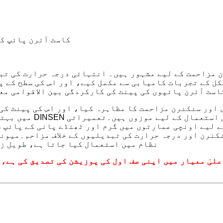
کاسٹ آئرن پائپ کو
رکوز کی۔ DINSEN کاسٹ آئرن پائپوں کی پینٹ کی کارکردگی بین الاق
 سخت ماحول میں طویل مدتی استعمال کے لیے موزوں ہیں۔
تعمیراتی
 لیے اونچی عمارتوں میں گرم اور ٹھنڈے پانی کے پائپ س
کنرن اور درجہ حرارت کی تبدیلیوں کے خلاف مزاحم۔
میونس
نظام میں استعمال کیا جاتا ہے، طویل زن