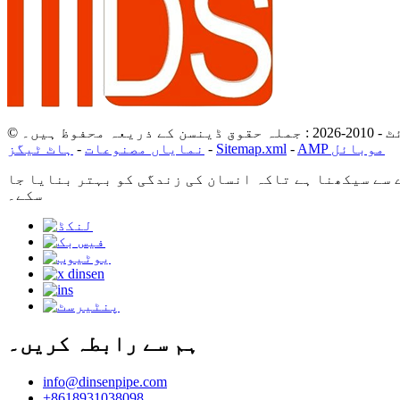
ے ذریعہ محفوظ ہیں۔
AMP موبائل
-
Sitemap.xml
-
نمایاں مصنوعات
-
ہاٹ ٹیگز
 سے سیکھنا ہے تاکہ انسان کی زندگی کو بہتر بنایا جا
سکے۔
ہم سے رابطہ کریں۔
info@dinsenpipe.com
+8618931038098