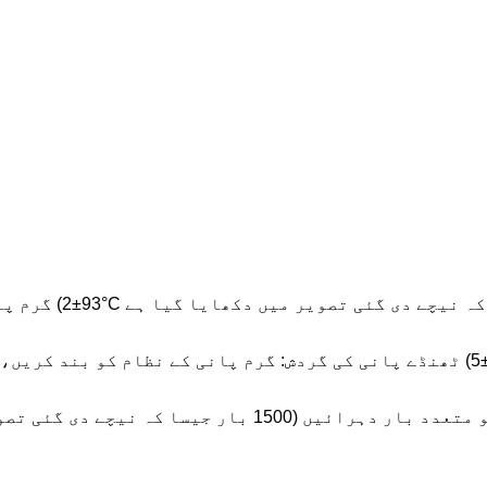
گرم پانی کی گرد
ٹھنڈے پانی کی گردش: گرم پانی کے نظام کو بند کریں، ٹھنڈے پانی کا نظام شروع کر
ں دکھایا گیا ہے) اور ہر بار ڈیٹا ریکارڈ کریں۔