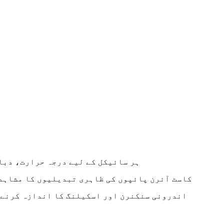
ہر سائیکل کے لیے درجہ حرارت، دبا
کاسٹ آئرن پائپوں کی ظاہری تبدیلیوں کا مشاہد
اندرونی سنکنرن اور اسکیلنگ کا اندازہ کرنے 