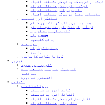
لچکدار لوہے کے پائپ کی متعلقہ اشیاء
لچکدار لوہے کی متعلقہ اشیاء
نالیوں والی متعلقہ اشیاء
سٹینلیس سٹیل پریس کی متعلقہ اشیاء
کپلنگز اور کلیمپس
ایس ایم ایل پائپ کپلنگ اور کالر
ڈی آئی کپلنگز اور فلینج اڈاپٹر
کلیمپ کی مرمت کریں۔
نلی clamps
پائپ کلیمپس
لوازمات
پائپ کٹر/آرا۔
والوز
کھانا پکانے کا سامان
خبریں
کاروباری بصیرت
کمپنی کی تازہ ترین معلومات
نمائشیں
انڈسٹری کے دورے
اکیڈمی
پروڈکٹ کا علم
کاسٹ آئرن پائپ سسٹم
ڈکٹائل آئرن پائپ سسٹم
قابل عمل لوہے کی متعلقہ اشیاء
نالی والی متعلقہ اشیاء