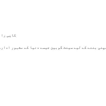
© کاپی رائٹ - 2010-2026 : جملہ حقوق ڈینسن ک
پنی بننے کے لیے سینٹ گوبین جیسے دنیا کے مشہور ادارے