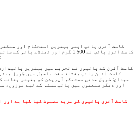
م
میں بہترین چپکنے اور سطح کی سالمیت کو برقرار رکھ سکتی ہے۔ DINSEN کاسٹ آئرن پائپ مختلف
میدان: طویل مدتی مستحکم آپریشن کو یقینی بنانے کے
اور دیگر صنعتوں میں پائپ سسٹم کے لیے موزوں، سن