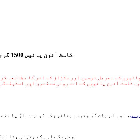
DINSEN کاسٹ آئرن پائپس 1500 گرم اور ٹھنڈے پانی کے چکر مکمل کرتے ہیں۔
پائپوں کے تھرمل توسیع اور سکڑاؤ کے اثر کا مطالعہ کر
ں۔
کاسٹ آئرن پائپوں کے اندرونی سنکنرن اور اسکیلنگ پر
D کلیمپ
، اور اس بات کو یقینی بنائیں کہ کوئی دراڑ یا نقص
اچھی سگ ماہی کو یقینی بنانے ک