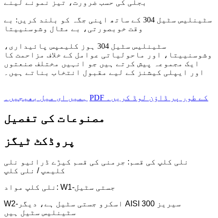
بجلی کی حسب ضرورت، تیز نمونے لینے
سٹینلیس سٹیل 304 کے ساتھ اپنی جگہ کو بلند کریں: بے
وقت خوبصورتی، بے مثال وشوسنییتا
سٹینلیس سٹیل 304 ہوز کلیمپس پائیداری،
وشوسنییتا، اور ماحولیاتی عوامل کے خلاف مزاحمت کا
ایک مجموعہ پیش کرتے ہیں جو انہیں مختلف صنعتوں
اور ایپلی کیشنز کے لیے مقبول انتخاب بناتے ہیں۔
PDF کے طور پر ڈاؤن لوڈ کریں۔
ہمیں ای میل بھیجیں۔
مصنوعات کی تفصیل
پروڈکٹ ٹیگز
نلی کلپ کی قسم: جرمنی کی قسم کیڑے ڈرائیو نلی
کلیمپ / نلی کلپ
نلی کلپ مواد: W1-جستی سٹیل
W2-اسکرو جستی سٹیل ہے، دیگر AISI 300 سیریز
سٹینلیس سٹیل ہیں