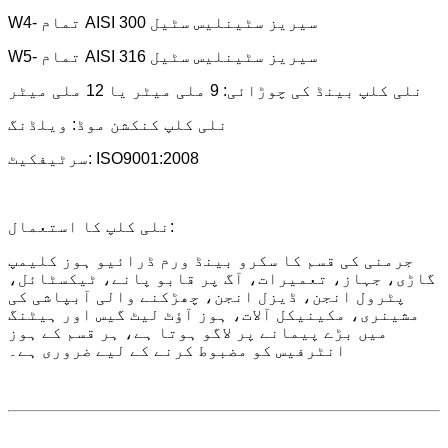
W4- تمام AISI 300 سیریز سٹینلیس سٹیل
W5- تمام AISI 316 سیریز سٹینلیس سٹیل
نلی کلپ بینڈ کی چوڑائی: 9 ملی میٹر یا 12 ملی میٹر
نلی کلپ کنکشن موڈ: ویلڈنگ
سرٹیفکیٹ: ISO9001:2008
نلی کلپ کا استعمال:
جرمنی کی قسم کا سکرو بینڈ ورم ڈرائیو ہوز کلیمپ
گاڑی، جہاز، تعمیرات، آگ پر قابو پانے، ٹیکسٹائل،
پٹرول انجن، ڈیزل انجن، چھڑکنے والی آبپاشی کی
مشینری، مکینیکل آلات، ہوز آؤٹ لیٹ گیس اور ہیٹنگ
میں بڑے پیمانے پر لاگو ہوتا ہے، ہر قسم کے ہوز
انٹرفیس کو مضبوط کرنے کے لیے ضروری ہے۔