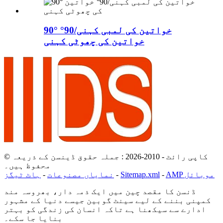
90° خواتین کی لمبی کہنی/90°
خواتین کی چھوٹی کہنی
© کاپی رائٹ - 2010-2026 : جملہ حقوق ڈینسن کے ذریعہ
محفوظ ہیں۔
AMP موبائل
-
Sitemap.xml
-
نمایاں مصنوعات
-
ہاٹ ٹیگز
ڈنسن کا مقصد چین میں ایک ذمہ دار، بھروسہ مند
کمپنی بننے کے لیے سینٹ گوبین جیسے دنیا کے مشہور
ادارے سے سیکھنا ہے تاکہ انسان کی زندگی کو بہتر
بنایا جا سکے۔