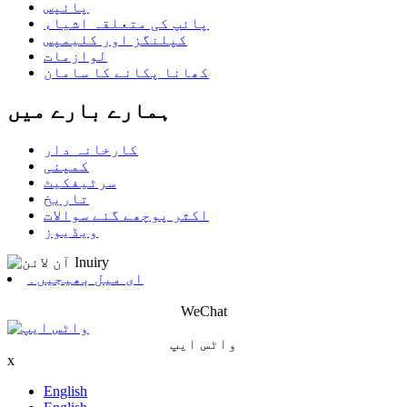
پائپس
پائپ کی متعلقہ اشیاء
کپلنگز اور کلیمپس
لوازمات
کھانا پکانے کا سامان
ہمارے بارے میں
کارخانہ دار
کمپنی
سرٹیفکیٹ
تاریخ
اکثر پوچھے گئے سوالات
ویڈیوز
ای میل بھیجیں۔
WeChat
واٹس ایپ
x
English