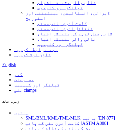
نالی والی متعلقہ اشیاء
کپلنگز اور کلیمپس
ڈیزائن، انسٹالیشن، مینٹیننس اور
اسٹوریج
کاسٹ آئرن پائپ سسٹم
ڈکٹائل آئرن پائپ سسٹم
قابل عمل لوہے کی متعلقہ اشیاء
نالی والی متعلقہ اشیاء
کپلنگز اور کلیمپس
ہم سے رابطہ کریں۔
ڈاؤن لوڈ کریں۔
English
گھر
مصنوعات
کپلنگز اور کلیمپس
نلی clamps
زمرہ جات
پائپس
SML/BML/KML/TML/MLK پائپس [EN 877]
کاسٹ آئرن مٹی کے پائپ [ASTM A888]
بارش کے پانی کے نظام کے پائپ