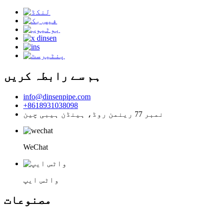
ہم سے رابطہ کریں
info@dinsenpipe.com
+8618931038098
نمبر 77 رینمن روڈ، ہینڈن ہیبی چین
WeChat
واٹس ایپ
مصنوعات