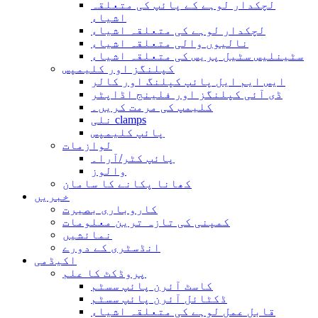
لچکدار لوہے کے پائپ کی متعلقہ
اشیاء
لچکدار لوہے کی متعلقہ اشیاء
نالیوں والی متعلقہ اشیاء
سٹینلیس سٹیل پریس کی متعلقہ اشیاء
کپلنگز اور کلیمپس
ایس ایم ایل پائپ کپلنگ اور کالر
ڈی آئی کپلنگز اور فلینج اڈاپٹر
کلیمپ کی مرمت کریں۔
نلی clamps
پائپ کلیمپس
لوازمات
پائپ کٹر/آرا۔
والوز
کھانا پکانے کا سامان
خبریں
کاروباری بصیرت
کمپنی کی تازہ ترین معلومات
نمائشیں
انڈسٹری کے دورے
اکیڈمی
پروڈکٹ کا علم
کاسٹ آئرن پائپ سسٹم
ڈکٹائل آئرن پائپ سسٹم
قابل عمل لوہے کی متعلقہ اشیاء