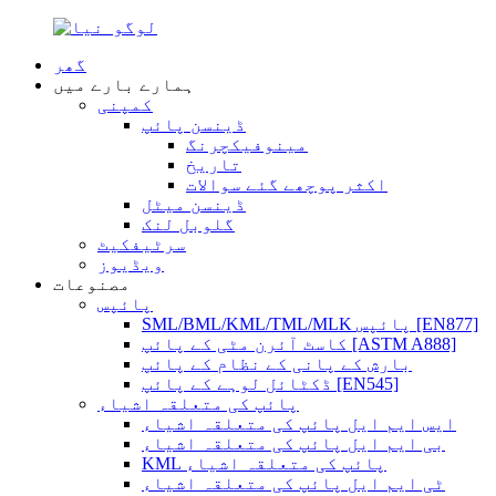
گھر
ہمارے بارے میں
کمپنی
ڈینسن پائپ
مینوفیکچرنگ
تاریخ
اکثر پوچھے گئے سوالات
ڈینسن میٹل
گلوبل لنک
سرٹیفکیٹ
ویڈیوز
مصنوعات
پائپس
SML/BML/KML/TML/MLK پائپس [EN877]
کاسٹ آئرن مٹی کے پائپ [ASTM A888]
بارش کے پانی کے نظام کے پائپ
ڈکٹائل لوہے کے پائپ [EN545]
پائپ کی متعلقہ اشیاء
ایس ایم ایل پائپ کی متعلقہ اشیاء
بی ایم ایل پائپ کی متعلقہ اشیاء
KML پائپ کی متعلقہ اشیاء
ٹی ایم ایل پائپ کی متعلقہ اشیاء