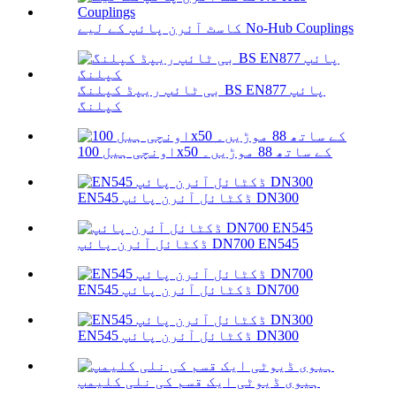
کاسٹ آئرن پائپ کے لیے No-Hub Couplings
بی ٹائپ ریپڈ کپلنگ BS EN877 پائپ
کپلنگ
اونچی ہیل 100х50 کے ساتھ 88 موڑیں۔
EN545 ڈکٹائل آئرن پائپ DN300
ڈکٹائل آئرن پائپ DN700 EN545
EN545 ڈکٹائل آئرن پائپ DN700
EN545 ڈکٹائل آئرن پائپ DN300
ہیوی ڈیوٹی ایک قسم کی نلی کلیمپ