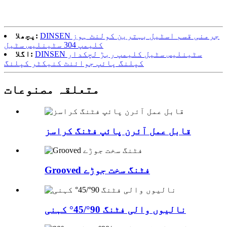
DINSEN جرمنی قسم اسٹیل بہترین کولنٹ ہوز
پچھلا:
کلیمپ 304 سٹینلیس سٹیل
DINSEN سٹینلیس سٹیل کلیمپ ربڑ لچکدار
اگلا:
کپلنگ پائپ جوائنٹ کنیکٹر کپلنگ
متعلقہ مصنوعات
قابل عمل آئرن پائپ فٹنگ کراسز
Grooved فٹنگ سخت جوڑے
نالیوں والی فٹنگ 90°/45° کہنی