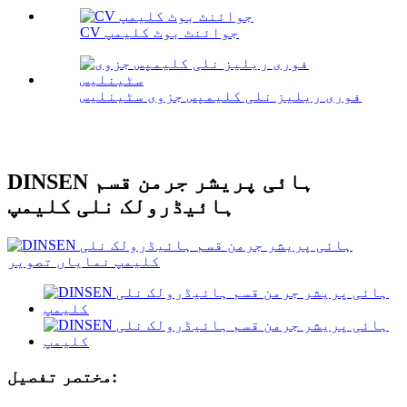
CV جوائنٹ بوٹ کلیمپ
فوری ریلیز نلی کلیمپس جزوی سٹینلیس
DINSEN ہائی پریشر جرمن قسم
ہائیڈرولک نلی کلیمپ
مختصر تفصیل: