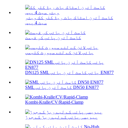
کاسٹ آئرن اسٹاک پاٹ ریڈ کلر کک ویئر
سیٹ 4 پیس
کاسٹ آئرن پائپ کی قیمت
پائپ لائن کے لئے سپورٹ کلیمپ
DN125 SML پائپ کاسٹ آئرن پائپ EN877
SML کاسٹ آئرن پائپ DN50 EN877
Kombi-Kralle/CV/Rapid-Clamp
پیویسی پائپ کے لیے ربڑ کے جوڑ